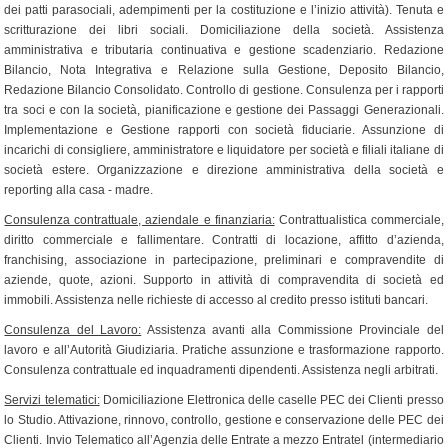
dei patti parasociali, adempimenti per la costituzione e l’inizio attività). Tenuta e
scritturazione dei libri sociali. Domiciliazione della società. Assistenza
amministrativa e tributaria continuativa e gestione scadenziario. Redazione
Bilancio, Nota Integrativa e Relazione sulla Gestione, Deposito Bilancio,
Redazione Bilancio Consolidato. Controllo di gestione. Consulenza per i rapporti
tra soci e con la società, pianificazione e gestione dei Passaggi Generazionali.
Implementazione e Gestione rapporti con società fiduciarie. Assunzione di
incarichi di consigliere, amministratore e liquidatore per società e filiali italiane di
società estere. Organizzazione e direzione amministrativa della società e
reporting alla casa - madre.
Consulenza contrattuale, aziendale e finanziaria:
Contrattualistica commerciale,
diritto commerciale e fallimentare. Contratti di locazione, affitto d’azienda,
franchising, associazione in partecipazione, preliminari e compravendite di
aziende, quote, azioni. Supporto in attività di compravendita di società ed
immobili. Assistenza nelle richieste di accesso al credito presso istituti bancari.
Consulenza del Lavoro:
Assistenza avanti alla Commissione Provinciale del
lavoro e all’Autorità Giudiziaria. Pratiche assunzione e trasformazione rapporto.
Consulenza contrattuale ed inquadramenti dipendenti. Assistenza negli arbitrati.
Servizi telematici:
Domiciliazione Elettronica delle caselle PEC dei Clienti presso
lo Studio. Attivazione, rinnovo, controllo, gestione e conservazione delle PEC dei
Clienti. Invio Telematico all’Agenzia delle Entrate a mezzo Entratel (intermediario