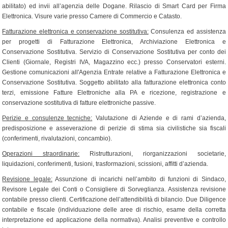
abilitato) ed invii all’agenzia delle Dogane. Rilascio di Smart Card per Firma
Elettronica. Visure varie presso Camere di Commercio e Catasto.
Fatturazione elettronica e conservazione sostitutiva:
Consulenza ed assistenza
per progetti di Fatturazione Elettronica, Archiviazione Elettronica e
Conservazione Sostitutiva. Servizio di Conservazione Sostitutiva per conto dei
Clienti (Giornale, Registri IVA, Magazzino ecc.) presso Conservatori esterni.
Gestione comunicazioni all'Agenzia Entrate relative a Fatturazione Elettronica e
Conservazione Sostitutiva. Soggetto abilitato alla fatturazione elettronica conto
terzi, emissione Fatture Elettroniche alla PA e ricezione, registrazione e
conservazione sostitutiva di fatture elettroniche passive.
Perizie e consulenze tecniche:
Valutazione di Aziende e di rami d’azienda,
predisposizione e asseverazione di perizie di stima sia civilistiche sia fiscali
(conferimenti, rivalutazioni, concambio).
Operazioni straordinarie:
Ristrutturazioni, riorganizzazioni societarie,
liquidazioni, conferimenti, fusioni, trasformazioni, scissioni, affitti d’azienda.
Revisione legale:
Assunzione di incarichi nell’ambito di funzioni di Sindaco,
Revisore Legale dei Conti o Consigliere di Sorveglianza. Assistenza revisione
contabile presso clienti. Certificazione dell’attendibilità di bilancio. Due Diligence
contabile e fiscale (individuazione delle aree di rischio, esame della corretta
interpretazione ed applicazione della normativa). Analisi preventive e controllo